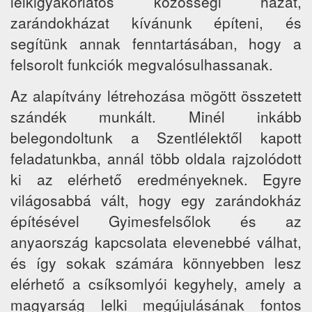
lelkigyakorlatos közösségi házat,
zarándokházat kívánunk építeni, és
segítünk annak fenntartásában, hogy a
felsorolt funkciók megvalósulhassanak.
Az alapítvány létrehozása mögött összetett
szándék munkált. Minél inkább
belegondoltunk a Szentlélektől kapott
feladatunkba, annál több oldala rajzolódott
ki az elérhető eredményeknek. Egyre
világosabbá vált, hogy egy zarándokház
építésével Gyimesfelsőlok és az
anyaország kapcsolata elevenebbé válhat,
és így sokak számára könnyebben lesz
elérhető a csíksomlyói kegyhely, amely a
magyarság lelki megújulásának fontos