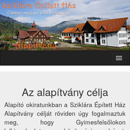
Toggl
naviga
Az alapítvány célja
Alapító okiratunkban a Sziklára Épített Ház
Alapítvány célját röviden úgy fogalmaztuk
meg, hogy Gyimesfelsőlokon